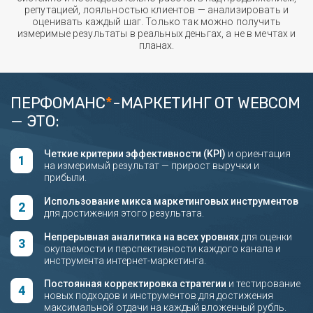
репутацией, лояльностью клиентов — анализировать и
оценивать каждый шаг. Только так можно получить
измеримые результаты в реальных деньгах, а не в мечтах и
планах.
ПЕРФОМАНС
*
-МАРКЕТИНГ ОТ WEBCOM
— ЭТО:
Четкие критерии эффективности (KPI)
и ориентация
на измеримый результат — прирост выручки и
прибыли.
Использование микса маркетинговых инструментов
для достижения этого результата.
Непрерывная аналитика на всех уровнях
для оценки
окупаемости и перспективности каждого канала и
инструмента интернет-маркетинга.
Постоянная корректировка стратегии
и тестирование
новых подходов и инструментов для достижения
максимальной отдачи на каждый вложенный рубль.